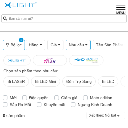
1
Bộ lọc
Hãng
Giá
Nhu cầu
Tên Sản Phẩm
Chọn sản phẩm theo nhu cầu:
Bi LASER
Bi LED Mini
Đèn Trợ Sáng
Bi LED
B
Mới
Độc quyền
Giảm giá
Moto edition
Sắp Ra Mắt
Khuyến mãi
Ngưng Kinh Doanh
0
sản phẩm
Xếp theo:
Nổi bật