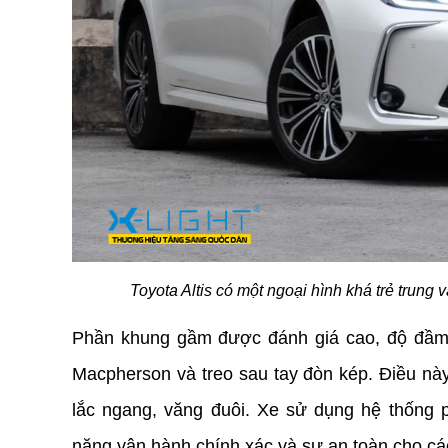
Toyota Altis có một ngoại hình khá trẻ trung v
Phần khung gầm được đánh giá cao, độ đầm 
Macpherson và treo sau tay đòn kép. Điều này
lắc ngang, văng đuôi. Xe sử dụng hệ thống p
năng vận hành chính xác và sự an toàn cho cá