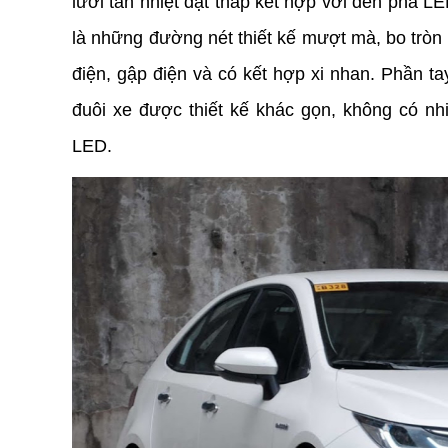
lưới tản nhiệt đặt thấp kết hợp với đèn pha L
là những đường nét thiết kế mượt mà, bo tròn
điện, gập điện và có kết hợp xi nhan. Phần 
đuôi xe được thiết kế khác gọn, không có nh
LED.