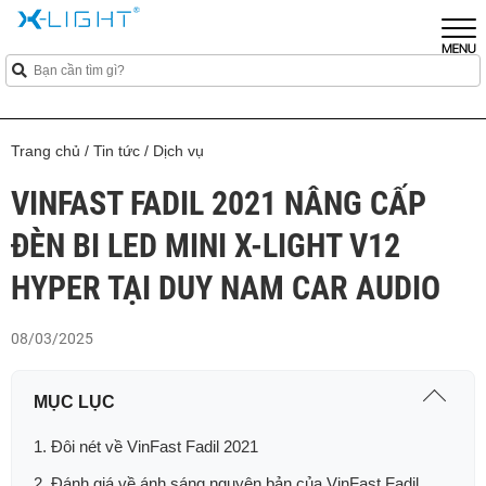
Trang chủ
/
Tin tức
/
Dịch vụ
VINFAST FADIL 2021 NÂNG CẤP
ĐÈN BI LED MINI X-LIGHT V12
HYPER TẠI DUY NAM CAR AUDIO
08/03/2025
MỤC LỤC
1. Đôi nét về VinFast Fadil 2021
2. Đánh giá về ánh sáng nguyên bản của VinFast Fadil