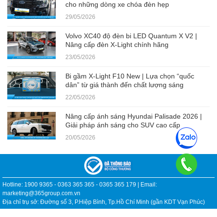
cho những dòng xe chóa đèn hẹp
29/05/2026
Volvo XC40 độ đèn bi LED Quantum X V2 |
Nâng cấp đèn X-Light chính hãng
23/05/2026
Bi gầm X-Light F10 New | Lựa chọn “quốc
dân” từ giá thành đến chất lượng sáng
22/05/2026
Nâng cấp ánh sáng Hyundai Palisade 2026 |
Giải pháp ánh sáng cho SUV cao cấp
20/05/2026
Hotline: 1900 9365 - 0363 365 365 - 0365 365 179 | Email:
marketing@365group.com.vn
Địa chỉ trụ sở: Đường số 3, P.Hiệp Bình, Tp.Hồ Chí Minh (gần KDT Vạn Phúc)