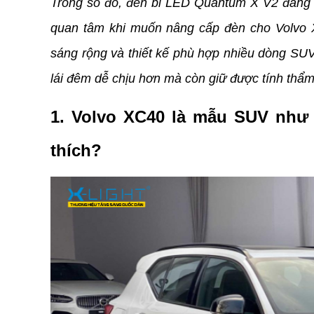
Trong số đó, đèn bi LED Quantum X V2 đang l
quan tâm khi muốn nâng cấp đèn cho Volvo X
sáng rộng và thiết kế phù hợp nhiều dòng SUV 
lái đêm dễ chịu hơn mà còn giữ được tính thẩm
1. Volvo XC40 là mẫu SUV như 
thích?