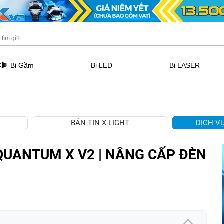
Bi Gầm
Bi LED
Bi LASER
BẢN TIN X-LIGHT
DỊCH V
 QUANTUM X V2 | NÂNG CẤP ĐÈN