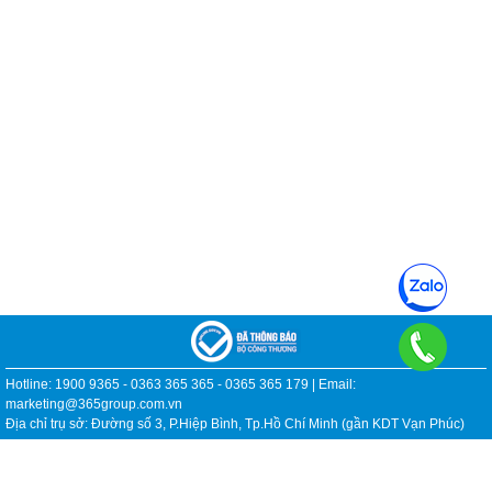
Hotline: 1900 9365 - 0363 365 365 - 0365 365 179 | Email:
marketing@365group.com.vn
Địa chỉ trụ sở: Đường số 3, P.Hiệp Bình, Tp.Hồ Chí Minh (gần KDT Vạn Phúc)