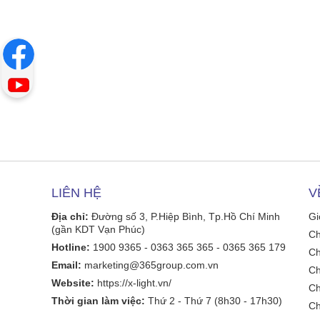
LIÊN HỆ
V
Địa chỉ:
Đường số 3, P.Hiệp Bình, Tp.Hồ Chí Minh
Gi
(gần KDT Vạn Phúc)
Ch
Hotline:
1900 9365 - 0363 365 365 - 0365 365 179
Ch
Email:
marketing@365group.com.vn
Ch
Website:
https://x-light.vn/
Ch
Thời gian làm việc:
Thứ 2 - Thứ 7 (8h30 - 17h30)
Ch