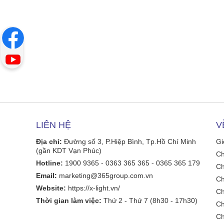
LIÊN HỆ
V
Địa chỉ:
Đường số 3, P.Hiệp Bình, Tp.Hồ Chí Minh
Gi
(gần KDT Vạn Phúc)
Ch
Hotline:
1900 9365 - 0363 365 365 - 0365 365 179
Ch
Email:
marketing@365group.com.vn
Ch
Website:
https://x-light.vn/
Ch
Thời gian làm việc:
Thứ 2 - Thứ 7 (8h30 - 17h30)
Ch
Ch