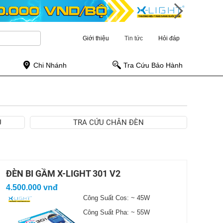
Giới thiệu
Tin tức
Hỏi đáp
Chi Nhánh
Tra Cứu Bảo Hành
Ụ
TRA CỨU CHÂN ĐÈN
ĐÈN BI GẦM X-LIGHT 301 V2
4.500.000 vnđ
Công Suất Cos: ~ 45W
Công Suất Pha: ~ 55W