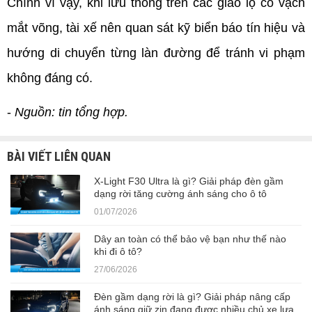
Chính vì vậy, khi lưu thông trên các giao lộ có vạch 
mắt võng, tài xế nên quan sát kỹ biển báo tín hiệu và 
hướng di chuyển từng làn đường để tránh vi phạm 
không đáng có.
- 
Nguồn: tin tổng hợp.
BÀI VIẾT LIÊN QUAN
X-Light F30 Ultra là gì? Giải pháp đèn gầm
dạng rời tăng cường ánh sáng cho ô tô
01/07/2026
Dây an toàn có thể bảo vệ bạn như thế nào
khi đi ô tô?
27/06/2026
Đèn gầm dạng rời là gì? Giải pháp nâng cấp
ánh sáng giữ zin đang được nhiều chủ xe lựa