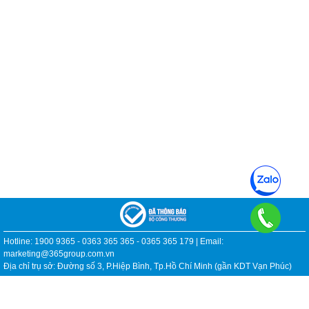
Hotline: 1900 9365 - 0363 365 365 - 0365 365 179 | Email:
marketing@365group.com.vn
Địa chỉ trụ sở: Đường số 3, P.Hiệp Bình, Tp.Hồ Chí Minh (gần KDT Vạn Phúc)