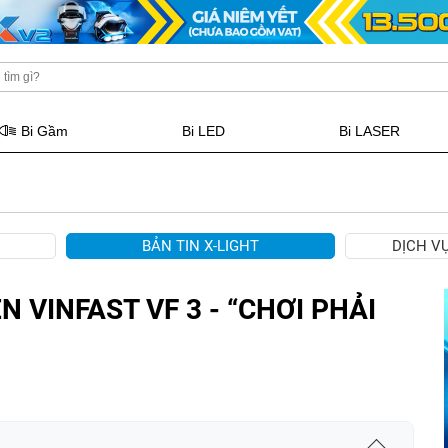
Bi Gầm
Bi LED
Bi LASER
BẢN TIN X-LIGHT
DỊCH V
N VINFAST VF 3 - “CHƠI PHẢI