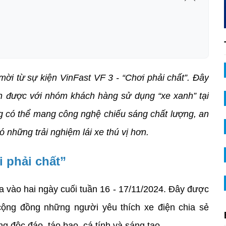
i từ sự kiện VinFast VF 3 - “Chơi phải chất”. Đây 
cận được với nhóm khách hàng sử dụng “xe xanh” tại 
g có thể mang công nghệ chiếu sáng chất lượng, an 
 những trải nghiệm lái xe thú vị hơn.
i phải chất”
a vào hai ngày cuối tuần 16 - 17/11/2024. Đây được 
cộng đồng những người yêu thích xe điện chia sẻ 
 độc đáo, táo bạo, cá tính và sáng tạo.