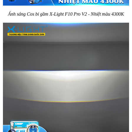
Ánh sáng Cos bi gầm X-Light F10 Pro V2 - Nhiệt màu 4300K