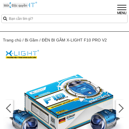
Mới
Mới
Mới
Mới
Mới
Độc quyền
Trang chủ
/
Bi Gầm
/
ĐÈN BI GẦM X-LIGHT F10 PRO V2