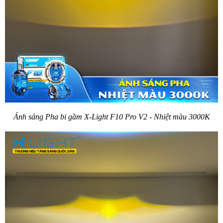
Ánh sáng Pha bi gầm X-Light F10 Pro V2 - Nhiệt màu 3000K