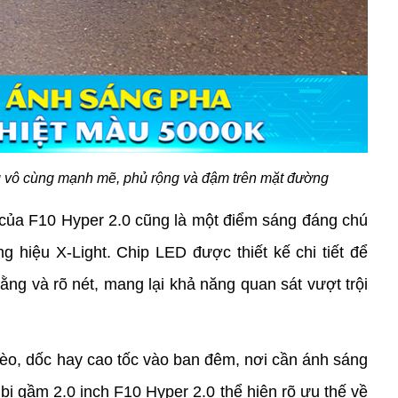
 vô cùng mạnh mẽ, phủ rộng và đậm trên mặt đường
của F10 Hyper 2.0 cũng là một điểm sáng đáng chú 
 hiệu X-Light. Chip LED được thiết kế chi tiết để 
ng và rõ nét, mang lại khả năng quan sát vượt trội 
èo, dốc hay cao tốc vào ban đêm, nơi cần ánh sáng 
i gầm 2.0 inch F10 Hyper 2.0 thể hiện rõ ưu thế về 