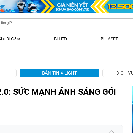
Bi Gầm
Bi LED
Bi LASER
BẢN TIN X-LIGHT
DỊCH V
2.0: SỨC MẠNH ÁNH SÁNG GÓI