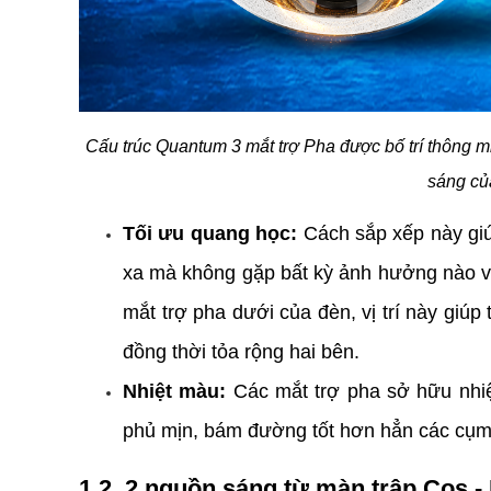
Cấu trúc Quantum 3 mắt trợ Pha được bố trí thông min
sáng củ
Tối ưu quang học:
 Cách sắp xếp này gi
xa mà không gặp bất kỳ ảnh hưởng nào về
mắt trợ pha dưới của đèn, vị trí này giúp
đồng thời tỏa rộng hai bên.
Nhiệt màu:
 Các mắt trợ pha sở hữu nhiệ
phủ mịn, bám đường tốt hơn hẳn các cụ
1.2. 2 nguồn sáng từ màn trập Cos 