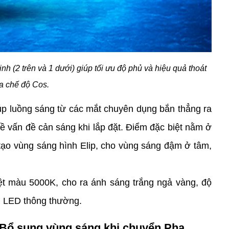
h (2 trên và 1 dưới) giúp tối ưu độ phủ và hiệu quả thoát 
a chế độ Cos.
úp luồng sáng từ các mắt chuyên dụng bắn thẳng ra 
 vấn đề cản sáng khi lắp đặt. Điểm đặc biệt nằm ở 
 tạo vùng sáng hình Elip, cho vùng sáng đậm ở tâm, 
t màu 5000K, cho ra ánh sáng trắng ngả vàng, độ 
m LED thông thường.
- Bổ sung vùng sáng khi chuyển Pha