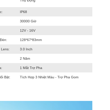
Thụ Động
c:
IP68
30000 Giờ
12V - 16V
 Đèn:
128*67*83mm
 Lens:
3.0 Inch
2 Năm
a:
1 Mắt Trợ Pha
ổi Bật:
Tích Hợp 3 Nhiệt Màu - Trợ Pha Gom