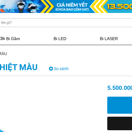
Bi Gầm
Bi LED
Bi LASER
 MÀU
NHIỆT MÀU
So sánh
5.500.00