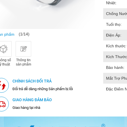
Nhiệt:
Chống Nướ
Tuổi thọ:
(1/14)
sản phẩm
Điện Áp:
Kích thước
Kích Thước
hông số
Thông tin
ỹ thuật
sản phẩm
Bảo hành:
Mắt Trợ Ph
CHÍNH SÁCH ĐỔI TRẢ
Đổi trả dễ dàng những Sản phẩm bị lỗi
Đặc Điểm N
GIAO HÀNG ĐẢM BẢO
Giao hàng tại nhà