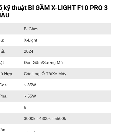
ố kỹ thuật BI GẦM X-LIGHT F10 PRO 3
MÀU
Bi Gầm
u:
X-Light
ất:
2024
ặt:
Đèn Gầm/Sương Mù
hù Hợp:
Các Loại Ô Tô/Xe Máy
Cos:
~ 35W
Pha:
~ 55W
6
3000k - 4300k - 5500k
Tản