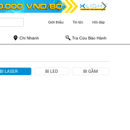
Giới thiệu
Tin tức
Hỏi đáp
Chi Nhánh
Tra Cứu Bảo Hành
BI LASER
BI LED
BI GẦM