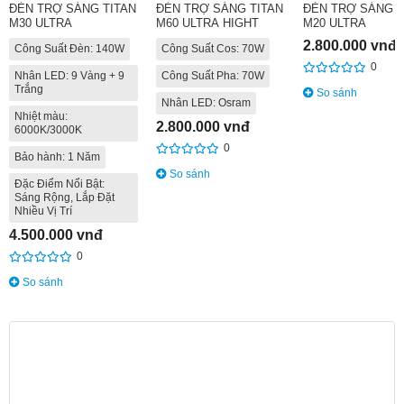
ĐÈN TRỢ SÁNG TITAN
ĐÈN TRỢ SÁNG TITAN
ĐÈN TRỢ SÁNG T
M30 ULTRA
M60 ULTRA HIGHT
M20 ULTRA
2.800.000 vnđ
Công Suất Đèn: 140W
Công Suất Cos: 70W
0
Nhân LED: 9 Vàng + 9
Công Suất Pha: 70W
Trắng
So sánh
Nhân LED: Osram
Nhiệt màu:
2.800.000 vnđ
6000K/3000K
0
Bảo hành: 1 Năm
So sánh
Đặc Điểm Nổi Bật:
Sáng Rộng, Lắp Đặt
Nhiều Vị Trí
4.500.000 vnđ
0
So sánh