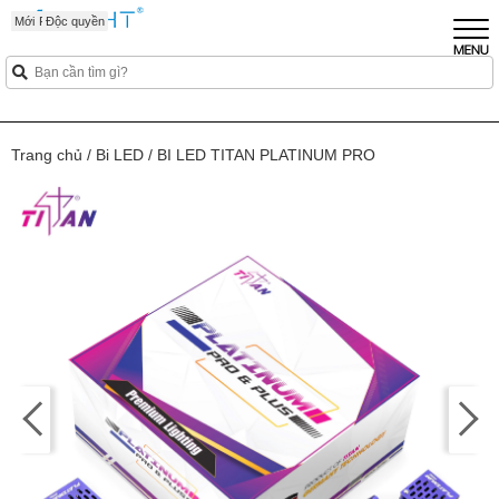
Sắp Ra Mắt
Mới
Mới
Mới
Độc quyền
Trang chủ
/
Bi LED
/
BI LED TITAN PLATINUM PRO