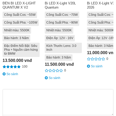
ĐÈN BI LED X-LIGHT
Bi LED X-Light V20L
Bi LED X-Light V30
QUANTUM X V2
Quantum
2026
Công Suất Cos: ~55W
Công Suất Cos: ~70W
Công Suất Cos: ~
Công Suất Pha: ~105W
Công Suất Pha: ~90W
Công Suất Pha: ~
Nhiệt màu: 5500K
Nhiệt màu: 5500K
Nhiệt màu: 5000K
Bảo hành: 3 Năm
Điện Áp: 12V - 16V
Điện Áp: 12V -16V
Đặc Điểm Nổi Bật: Siêu
Kích Thước Lens: 3.0
Bảo hành: 3 Năm
Pha + Nguồn cảm hứng
Inch
11.000.000 vnđ
từ BMW
Bảo hành: 3 Năm
0
13.500.000 vnđ
11.500.000 vnđ
So sánh
100
0
So sánh
So sánh