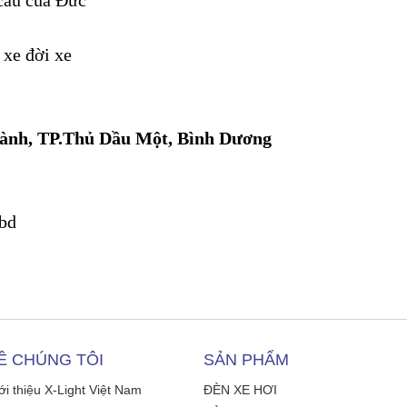
 cầu của Đức
 xe đời xe
hành, TP.Thủ Dầu Một, Bình Dương
bd
Ề CHÚNG TÔI
SẢN PHẨM
ới thiệu X-Light Việt Nam
ĐÈN XE HƠI