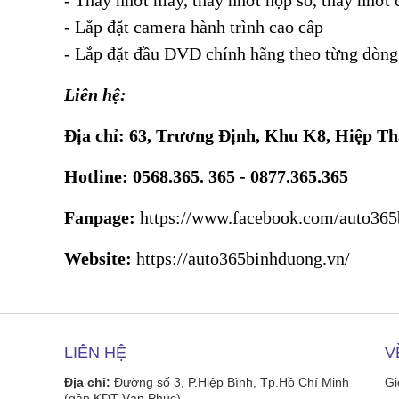
- Thay nhớt máy, thay nhớt hộp số, thay nhớt
- Lắp đặt camera hành trình cao cấp
- Lắp đặt đầu DVD chính hãng theo từng dòng
Liên hệ:
Địa chỉ: 63, Trương Định, Khu K8, Hiệp T
Hotline: 0568.365. 365 - 0877.365.365
Fanpage:
https://www.facebook.com/auto365
Website:
https://auto365binhduong.vn/
LIÊN HỆ
V
Địa chỉ:
Đường số 3, P.Hiệp Bình, Tp.Hồ Chí Minh
Gi
(gần KDT Vạn Phúc)