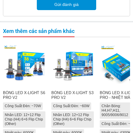
Gửi đánh giá
Xem thêm các sản phẩm khác
BÓNG LED X-LIGHT S6
BÓNG LED X-LIGHT S3
BÓNG LED X-LIGH
PRO V2
PRO V2
PRO - NHIỆT MÀU
4300K
Công Suất Đèn: ~70W
Công Suất Đèn: ~60W
Chân Bóng:
H4,H7,H11,
Nhân LED: 12+12 Flip
Nhân LED: 12+12 Flip
9005/9006/9012
Chip (H4) 6+6 Flip Chip
Chip (H4) 6+6 Flip Chip
(Other)
(Other)
Công Suất Đèn: ~
Nhiệt màu: 6000K
Nhiệt màu: 6000K
Nhiệt màu: 4300K