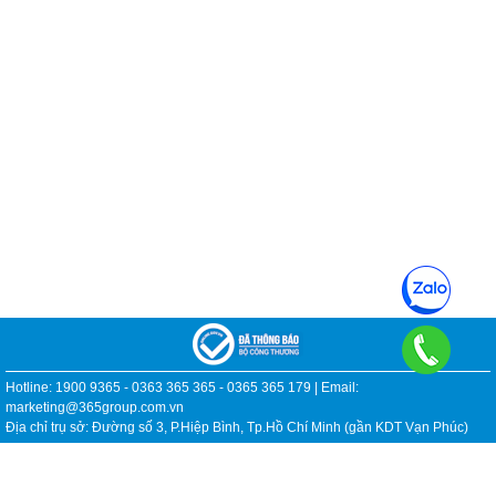
Hotline: 1900 9365 - 0363 365 365 - 0365 365 179 | Email:
marketing@365group.com.vn
Địa chỉ trụ sở: Đường số 3, P.Hiệp Bình, Tp.Hồ Chí Minh (gần KDT Vạn Phúc)