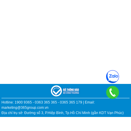
Hotline: 1900 9365 - 0363 365 365 - 0365 365 179 | Email:
marketing@365group.com.vn
Địa chỉ trụ sở: Đường số 3, P.Hiệp Bình, Tp.Hồ Chí Minh (gần KDT Vạn Phúc)