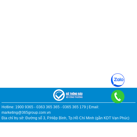
Hotline: 1900 9365 - 0363 365 365 - 0365 365 179 | Email:
marketing@365group.com.vn
Địa chỉ trụ sở: Đường số 3, P.Hiệp Bình, Tp.Hồ Chí Minh (gần KDT Vạn Phúc)