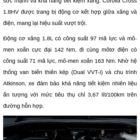
sức mạnh và khả năng tiết kiệm xăng. Corolla Cross 
1.8HV được trang bị động cơ kết hợp giữa xăng và 
điện, mang lại hiệu suất vượt trội.
Động cơ xăng 1.8L có công suất 97 mã lực và mô-
men xoắn cực đại 142 Nm, đi cùng môtơ điện có 
công suất 71 mã lực, mô-men xoắn 163 Nm. Nhờ hệ 
thống van biến thiên kép (Dual VVT-i) và chu trình 
Atkinson, xe đảm bảo khả năng tiết kiệm nhiên liệu 
ấn tượng với mức tiêu thụ chỉ 3,67 lít/100km trên 
đường hỗn hợp.