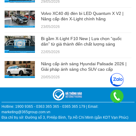
29/05/2026
Volvo XC40 độ đèn bi LED Quantum X V2 |
Nâng cấp đèn X-Light chính hãng
23/05/2026
Bi gầm X-Light F10 New | Lựa chọn “quốc
dân” từ giá thành đến chất lượng sáng
22/05/2026
Nâng cấp ánh sáng Hyundai Palisade 2026 |
Giải pháp ánh sáng cho SUV cao cấp
20/05/2026
Hotline: 1900 9365 - 0363 365 365 - 0365 365 179 | Email:
marketing@365group.com.vn
Địa chỉ trụ sở: Đường số 3, P.Hiệp Bình, Tp.Hồ Chí Minh (gần KDT Vạn Phúc)