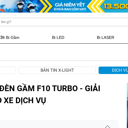
Bi Gầm
Bi LED
Bi LASER
BẢN TIN X-LIGHT
DỊCH V
ĐÈN GẦM F10 TURBO - GIẢI
 XE DỊCH VỤ