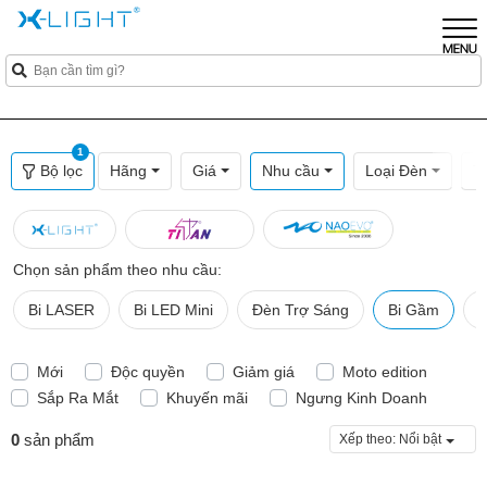
1
Bộ lọc
Hãng
Giá
Nhu cầu
Loại Đèn
T
Chọn sản phẩm theo nhu cầu:
Bi LASER
Bi LED Mini
Đèn Trợ Sáng
Bi Gầm
B
Mới
Độc quyền
Giảm giá
Moto edition
Sắp Ra Mắt
Khuyến mãi
Ngưng Kinh Doanh
0
sản phẩm
Xếp theo:
Nổi bật