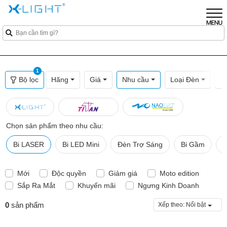
1
Bộ lọc
Hãng
Giá
Nhu cầu
Loại Đèn
T
Chọn sản phẩm theo nhu cầu:
Bi LASER
Bi LED Mini
Đèn Trợ Sáng
Bi Gầm
B
Mới
Độc quyền
Giảm giá
Moto edition
Sắp Ra Mắt
Khuyến mãi
Ngưng Kinh Doanh
0
sản phẩm
Xếp theo:
Nổi bật