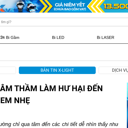
Bi Gầm
Bi LED
Bi LASER
BẢN TIN X-LIGHT
DỊCH V
 ÂM THẦM LÀM HƯ HẠI ĐẾN
XEM NHẸ
ờng chỉ qua tâm đến các chi tiết dễ nhìn thấy như 